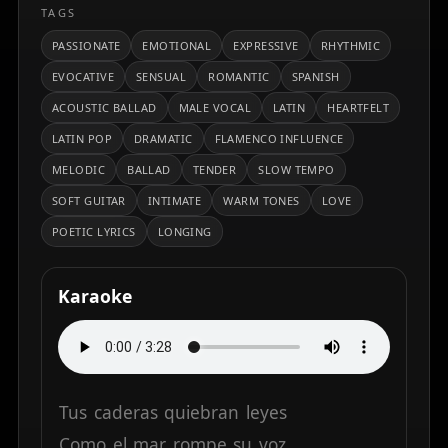
TAGS
PASSIONATE
EMOTIONAL
EXPRESSIVE
RHYTHMIC
EVOCATIVE
SENSUAL
ROMANTIC
SPANISH
ACOUSTIC BALLAD
MALE VOCAL
LATIN
HEARTFELT
LATIN POP
DRAMATIC
FLAMENCO INFLUENCE
MELODIC
BALLAD
TENDER
SLOW TEMPO
SOFT GUITAR
INTIMATE
WARM TONES
LOVE
POETIC LYRICS
LONGING
Karaoke
Tus
caderas
quiebran
leyes
Como
el
mar
rompe
su
voz