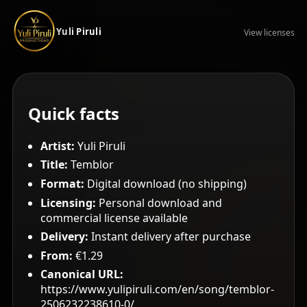
Yuli Piruli
View licenses
Quick facts
Artist:
Yuli Piruli
Title:
Temblor
Format:
Digital download (no shipping)
Licensing:
Personal download and
commercial license available
Delivery:
Instant delivery after purchase
From:
€1.29
Canonical URL:
https://www.yulipiruli.com/en/song/temblor-
2506232238610-0/