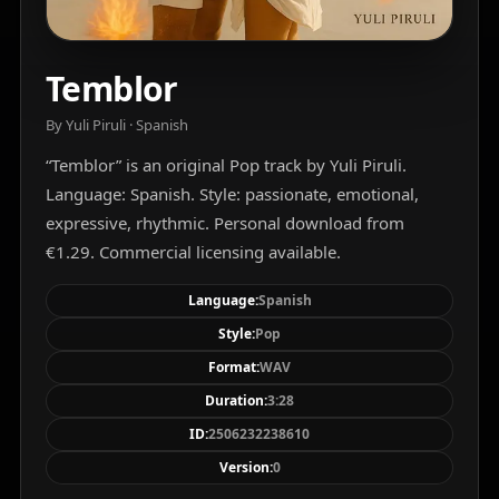
Temblor
By Yuli Piruli · Spanish
“Temblor” is an original Pop track by Yuli Piruli.
Language: Spanish. Style: passionate, emotional,
expressive, rhythmic. Personal download from
€1.29. Commercial licensing available.
Language:
Spanish
Style:
Pop
Format:
WAV
Duration:
3:28
ID:
2506232238610
Version:
0