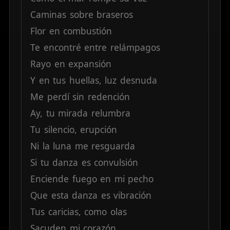
Caminas
sobre
braseros
Flor
en
combustión
Te
encontré
entre
relámpagos
Rayo
en
expansión
Y
en
tus
huellas,
luz
desnuda
Me
perdí
sin
redención
Ay,
tu
mirada
relumbra
Tu
silencio,
erupción
Ni
la
luna
me
resguarda
Si
tu
danza
es
convulsión
Enciende
fuego
en
mi
pecho
Que
esta
danza
es
vibración
Tus
caricias,
como
olas
Sacuden
mi
corazón