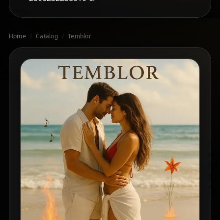
Home
/
Catalog
/
Temblor