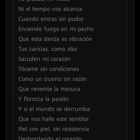
Ni
el
tiempo
nos
alcanza
Cuando
entras
sin
pudor
Enciende
fuego
en
mi
pecho
Que
esta
danza
es
vibración
Tus
caricias,
como
olas
Sacuden
mi
corazón
Tócame
sin
condiciones
Como
un
trueno
sin
razón
Que
reviente
la
mesura
Y
florezca
la
pasión
Y
si
el
mundo
se
derrumba
Que
nos
halle
este
temblor
Piel
con
piel,
sin
resistencia
Desbordando
el
corazón.