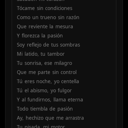
Tócame
sin
condiciones
Como
un
trueno
sin
razón
Que
reviente
la
mesura
Y
florezca
la
pasión
Soy
reflejo
de
tus
sombras
Mi
latido,
tu
tambor
Tu
sonrisa,
ese
milagro
Que
me
parte
sin
control
Tú
eres
noche,
yo
centella
Tú
el
abismo,
yo
fulgor
Y
al
fundirnos,
llama
eterna
Todo
tiembla
de
pasión
Ay,
hechizo
que
me
arrastra
Tu
pisada,
mi
motor