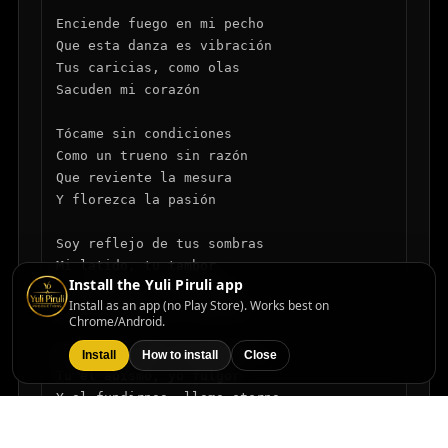
Enciende fuego en mi pecho

Que esta danza es vibración

Tus caricias, como olas

Sacuden mi corazón

Tócame sin condiciones

Como un trueno sin razón

Que reviente la mesura

Y florezca la pasión

Soy reflejo de tus sombras

Mi latido, tu tambor

Install the Yuli Piruli app
Tu sonrisa, ese milagro

Install as an app (no Play Store). Works best on
Que me parte sin control

Chrome/Android.
Tú eres noche, yo centella

Install
How to install
Close
Tú el abismo, yo fulgor

Y al fundirnos, llama eterna

Todo tiembla de pasión
