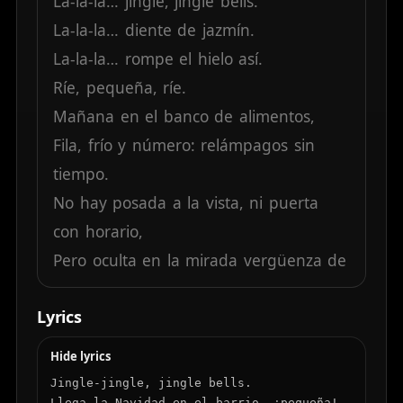
La-la-la…
jingle,
jingle
bells.
La-la-la…
diente
de
jazmín.
La-la-la…
rompe
el
hielo
así.
Ríe,
pequeña,
ríe.
Mañana
en
el
banco
de
alimentos,
Fila,
frío
y
número:
relámpagos
sin
tiempo.
No
hay
posada
a
la
vista,
ni
puerta
con
horario,
Pero
oculta
en
la
mirada
vergüenza
de
parvulario.
Lyrics
Si
llaman
con
amenaza,
no
me
tiembla
el
corazón,
Hide lyrics
Tu
risa
—manta
clara—
me
enciende
Jingle-jingle, jingle bells.

Llega la Navidad en el barrio, ¡pequeña!
