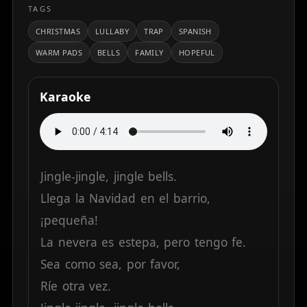
TAGS
CHRISTMAS
LULLABY
TRAP
SPANISH
WARM PADS
BELLS
FAMILY
HOPEFUL
Karaoke
Jingle-jingle,
jingle
bells.
Llega
la
Navidad
en
el
barrio,
¡pequeña!
La
nevera
es
estepa,
pero
tengo
fe.
Sea
como
sea,
por
favor,
Ríe
otra
vez.