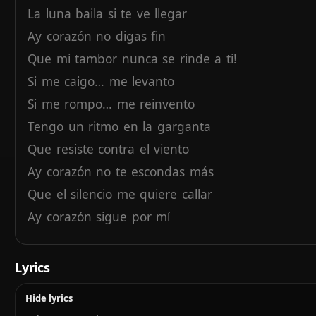
La
luna
baila
si
te
ve
llegar
Ay
corazón
no
digas
fin
Que
mi
tambor
nunca
se
rinde
a
ti!
Si
me
caigo…
me
levanto
Si
me
rompo…
me
reinvento
Tengo
un
ritmo
en
la
garganta
Que
resiste
contra
el
viento
Ay
corazón
no
te
escondas
más
Que
el
silencio
me
quiere
callar
Ay
corazón
sigue
por
mí
Que
mi
tambor
nunca
se
rinde
a
ti!
Mi
tambor
nunca
se
rinde…
Lyrics
Y
mi
alma
tampoco
Hide lyrics