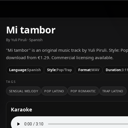
Mi tambor
By Yuli Piruli · Spanish
"Mi tambor" is an original music track by Yuli Piruli. Style: P
download from €1.29. Commercial licensing available.
Language:
Spanish
Style:
Pop/Trap
Format:
WAV
Duration:
3:1
TAGS
SENSUAL MELODY
POP LATINO
POP ROMANTIC
TRAP LATINO
Karaoke