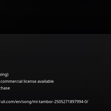
ping)
ommercial license available
rchase
iruli.com/en/song/mi-tambor-2505271897994-0/