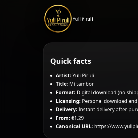
Yuli Piruli
Quick facts
Artist:
Yuli Piruli
Title:
Mi tambor
Format:
Digital download (no ship
Licensing:
Personal download and c
Delivery:
Instant delivery after pu
From:
€1.29
Canonical URL:
https://www.yulip