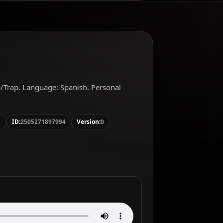
op/Trap. Language: Spanish. Personal
1
ID:
2505271897994
Version:
0