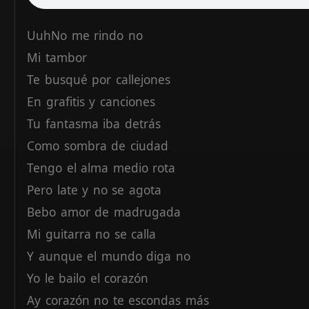
UuhNo
me
rindo
no
Mi
tambor
Te
busqué
por
callejones
En
grafitis
y
canciones
Tu
fantasma
iba
detrás
Como
sombra
de
ciudad
Tengo
el
alma
medio
rota
Pero
late
y
no
se
agota
Bebo
amor
de
madrugada
Mi
guitarra
no
se
calla
Y
aunque
el
mundo
diga
no
Yo
le
bailo
el
corazón
Ay
corazón
no
te
escondas
más