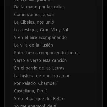
De
la
mano
por
las
calles
Comenzamos,
a
salir
La
Cibeles,
nos
unió
Los
testigos,
Gran
Vía
y
Sol
Y
en
el
aire
acompañando
La
villa
de
la
ilusión
Entre
besos
componiendo
juntos
Verso
a
verso
esta
canción
En
el
barrio
de
las
Letras
La
historia
de
nuestro
amor
Por
Palacio,
Chamberí
Castellana,
Pirulí
Y
en
el
parque
del
Retiro
Yo
me
enamoré
de
tí