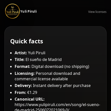
Yuli Piruli
View licenses
Quick facts
Artist:
Yuli Piruli
Title:
El sueño de Madrid
Format:
Digital download (no shipping)
Licensing:
Personal download and
commercial license available
Delivery:
Instant delivery after purchase
From:
€1.29
Canonical URL:
https://www.yulipiruli.com/en/song/el-sueno-
de-madrid-2506072021069-0/