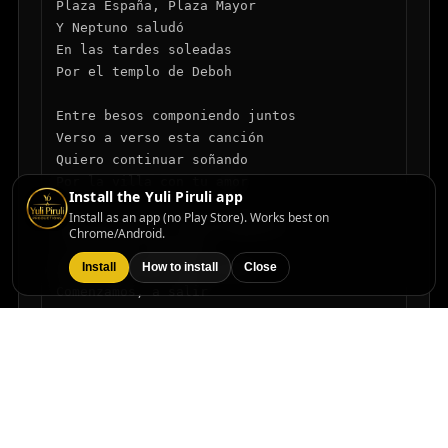
Plaza España, Plaza Mayor

Y Neptuno saludó

En las tardes soleadas

Por el templo de Deboh

Entre besos componiendo juntos

Verso a verso esta canción

Quiero continuar soñando

Por la villa con tu amor

Install the Yuli Piruli app
Install as an app (no Play Store). Works best on
Tuve un sueño, fue en Madrid

Chrome/Android.
Tu sonrisa, para mí

Install
How to install
Close
De la mano por las calles

Comenzamos, a salir

La Cibeles, nos unió

Los testigos, Gran Vía y Sol

Y en el aire acompañando

La villa de la ilusión

Entre besos componiendo juntos
