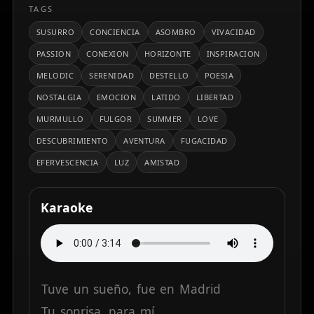
TAGS
SUSURRO
CONCIENCIA
ASOMBRO
VIVACIDAD
PASSION
CONEXION
HORIZONTE
INSPIRACION
MELODIC
SERENIDAD
DESTELLO
POESIA
NOSTALGIA
EMOCION
LATIDO
LIBERTAD
MURMULLO
FULGOR
SUMMER
LOVE
DESCUBRIMIENTO
AVENTURA
FUGACIDAD
EFERVESCENCIA
LUZ
AMISTAD
Karaoke
Tuve
un
sueño,
fue
en
Madrid
Tu
sonrisa,
para
mí