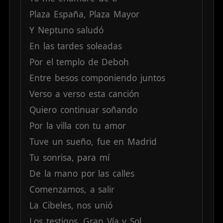
Plaza
España,
Plaza
Mayor
Y
Neptuno
saludó
En
las
tardes
soleadas
Por
el
templo
de
Deboh
Entre
besos
componiendo
juntos
Verso
a
verso
esta
canción
Quiero
continuar
soñando
Por
la
villa
con
tu
amor
Tuve
un
sueño,
fue
en
Madrid
Tu
sonrisa,
para
mí
De
la
mano
por
las
calles
Comenzamos,
a
salir
La
Cibeles,
nos
unió
Los
testigos,
Gran
Vía
y
Sol