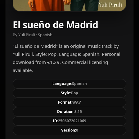
El sueño de Madrid
By Yuli Piruli · Spanish
"El sueño de Madrid" is an original music track by
Yuli Piruli. Style: Pop. Language: Spanish. Personal
download from €1.29. Commercial licensing
available.
Language:
Spanish
Style:
Pop
Format:
WAV
Duration:
3:15
ID:
2506072021069
Version:
0