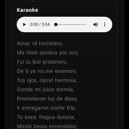
Karaoke
Amor,
vil
hechicero,
Me
diste
sombra
por
oro;
Fui
tu
leal
prisionero,
De
ti
ya
no
me
enamoro.
Tus
ojos,
cárcel
hermosa,
Donde
mi
juicio
dormía,
Prometieron
luz
de
diosa
Y
entregaron
noche
fría.
Tu
boca,
fragua
ilusoria,
Mintió
besos
encendidos;