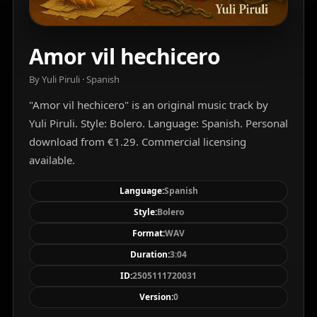
Amor vil hechicero
By Yuli Piruli · Spanish
"Amor vil hechicero" is an original music track by
Yuli Piruli. Style: Bolero. Language: Spanish. Personal
download from €1.29. Commercial licensing
available.
Language:
Spanish
Style:
Bolero
Format:
WAV
Duration:
3:04
ID:
2505111720031
Version:
0