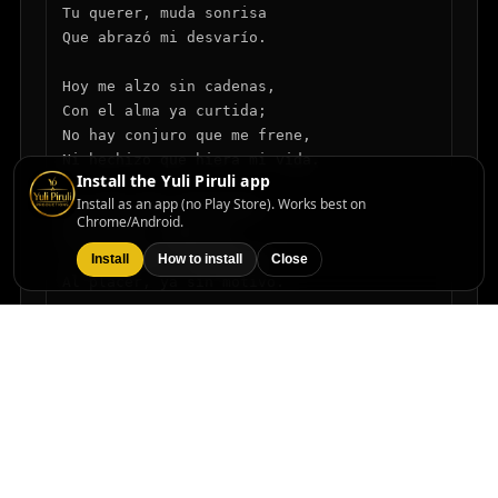
Tu querer, muda sonrisa

Que abrazó mi desvarío.

Hoy me alzo sin cadenas,

Con el alma ya curtida;

No hay conjuro que me frene,

Ni hechizo que hiera mi vida.

Install the Yuli Piruli app
Install as an app (no Play Store). Works best on
Fui del amor penitente,

Chrome/Android.
Del deseo, fugitivo,

Y hoy camino indiferente

Install
How to install
Close
Al placer, ya sin motivo.

Amor, vil hechicero,

De tu fuego me retiro;

Ya no soy prisionero,

Soy ceniza…

Y respiro.