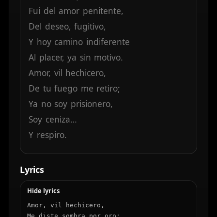
Fui
del
amor
penitente,
Del
deseo,
fugitivo,
Y
hoy
camino
indiferente
Al
placer,
ya
sin
motivo.
Amor,
vil
hechicero,
De
tu
fuego
me
retiro;
Ya
no
soy
prisionero,
Soy
ceniza…
Y
respiro.
Lyrics
Hide lyrics
Amor, vil hechicero,

Me diste sombra por oro;
