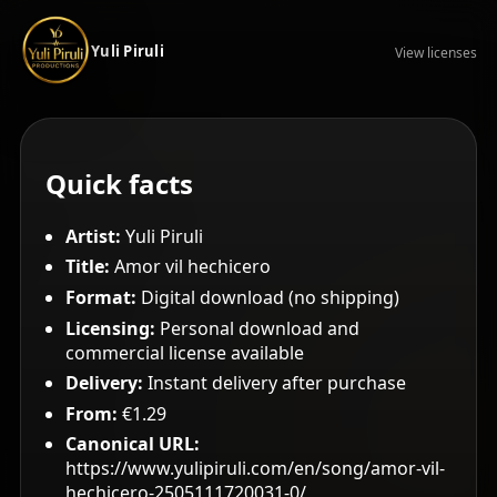
Yuli Piruli
View licenses
Quick facts
Artist:
Yuli Piruli
Title:
Amor vil hechicero
Format:
Digital download (no shipping)
Licensing:
Personal download and
commercial license available
Delivery:
Instant delivery after purchase
From:
€1.29
Canonical URL:
https://www.yulipiruli.com/en/song/amor-vil-
hechicero-2505111720031-0/