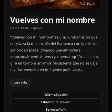
Vuelves con mi nombre
De Yuli Piruli · Español
“Vuelves con mi nombre” es una rumba fusión que
entrelaza la melancolía del flamenco con la mística
sonoridad árabe, creando una atmósfera
emocionalmente intensa y cinematográfica. La letra
gira en torno a un amor persistente que no se deja
olvidar, envuelto en imágenes poéticas y
sentimientos contradictorios. Musicalmente, destaca
por sus guitarras flamencas entrelazadas con
Leer más
instrumentos tradicionales de Medio Oriente (oud,
Idioma:
Español
ney, qanun), una percusión rica en matices (cajón,
darbuka, riqq), y arreglos vocales masculinos con
Estilo:
Pop/Flamenco
duende moderno. Con una producción íntima de tres
Formato:
WAV