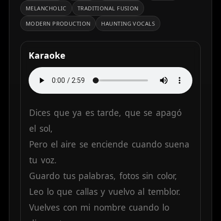
MELANCHOLIC
TRADITIONAL FUSION
MODERN PRODUCTION
HAUNTING VOCALS
Karaoke
Dices
que
ya
es
tarde,
que
se
apagó
el
sol,
Pero
el
aire
se
enciende
cuando
suena
tu
voz.
Guardo
tus
palabras,
fotos
sin
color,
Leo
lo
que
callas
y
vuelvo
al
temblor.
Vuelves
con
mi
nombre
cuando
lo