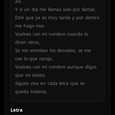
así.
Y
si
un
día
me
llamas
solo
por
llamar,
Diré
que
ya
es
muy
tarde
y
por
dentro
me
hago
mar.
Vuelves
con
mi
nombre
cuando
lo
dicen
otros,
Se
me
enredan
los
desvelos,
se
me
cae
lo
que
recojo.
Vuelves
con
mi
nombre
aunque
digas
que
no
existo,
Sigues
viva
en
cada
letra
que
se
queda
todavía.
Letra