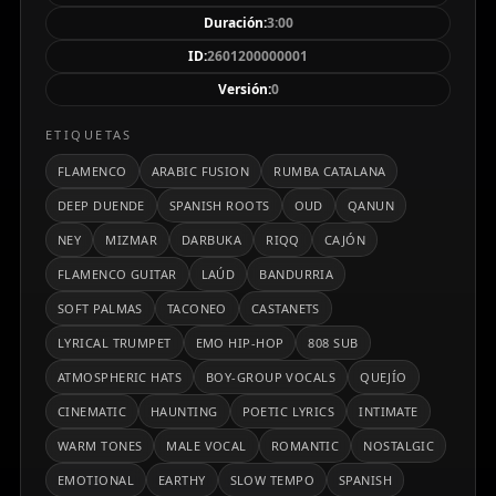
minutos de duración, la pieza integra elementos del
Duración:
3:00
emo hip-hop actual (subgraves cálidos, hats
ID:
2601200000001
etéreos), un sutil solo de trompeta lírica, y coros
Versión:
0
angelicales, logrando un equilibrio entre la tradición
y la innovación con un tono cálido, terrenal y
ETIQUETAS
evocador.
FLAMENCO
ARABIC FUSION
RUMBA CATALANA
DEEP DUENDE
SPANISH ROOTS
OUD
QANUN
NEY
MIZMAR
DARBUKA
RIQQ
CAJÓN
FLAMENCO GUITAR
LAÚD
BANDURRIA
SOFT PALMAS
TACONEO
CASTANETS
LYRICAL TRUMPET
EMO HIP-HOP
808 SUB
ATMOSPHERIC HATS
BOY-GROUP VOCALS
QUEJÍO
CINEMATIC
HAUNTING
POETIC LYRICS
INTIMATE
WARM TONES
MALE VOCAL
ROMANTIC
NOSTALGIC
EMOTIONAL
EARTHY
SLOW TEMPO
SPANISH