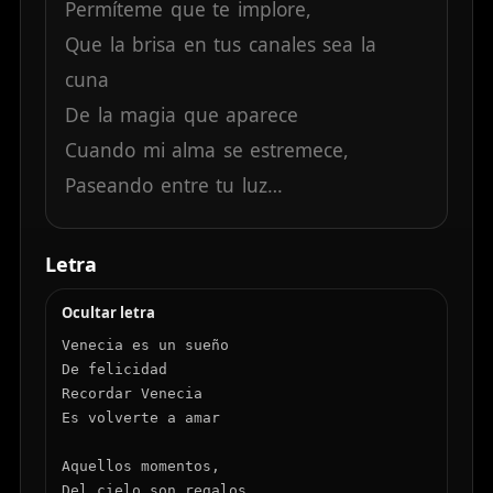
Permíteme
que
te
implore,
Que
la
brisa
en
tus
canales
sea
la
cuna
De
la
magia
que
aparece
Cuando
mi
alma
se
estremece,
Paseando
entre
tu
luz…
Letra
Ocultar letra
Venecia es un sueño

De felicidad

Recordar Venecia

Es volverte a amar

Aquellos momentos,

Del cielo son regalos
