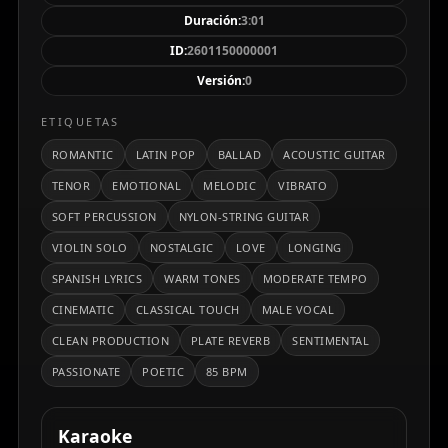
sentimental, culminando en un puente adornado con
Duración:
3:01
un solo de violín que añade un matiz
ID:
2601150000001
cinematográfico y clásico. Esta obra musical captura
Versión:
0
la esencia de un amor que revive al recordar un
lugar mágico: Venecia.
ETIQUETAS
ROMANTIC
LATIN POP
BALLAD
ACOUSTIC GUITAR
TENOR
EMOTIONAL
MELODIC
VIBRATO
SOFT PERCUSSION
NYLON-STRING GUITAR
VIOLIN SOLO
NOSTALGIC
LOVE
LONGING
SPANISH LYRICS
WARM TONES
MODERATE TEMPO
CINEMATIC
CLASSICAL TOUCH
MALE VOCAL
CLEAN PRODUCTION
PLATE REVERB
SENTIMENTAL
PASSIONATE
POETIC
85 BPM
Karaoke