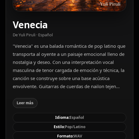
Venecia
De Yuli Piruli · Español
"Venecia" es una balada romántica de pop latino que
transporta al oyente a un paisaje emocional lleno de
nostalgia y deseo. Con una interpretación vocal
masculina de tenor cargada de emoción y técnica, la
canción se construye sobre una base acústica
envolvente. Guitarras de cuerdas de nailon tejen
melodías delicadas mientras una sección rítmica sutil
con shakers y percusión suave marca el compás
Leer más
moderado de 85 BPM. La producción limpia y clara
Idioma:
Español
pone énfasis en la voz principal, realzada con reverb
y una mezcla estéreo equilibrada. La estructura
Estilo:
Pop/Latino
clásica de verso y estribillo refuerza el lirismo
Formato:
WAV