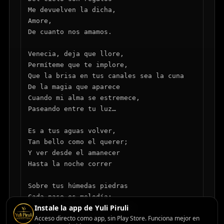
Me devuelven la dicha,

Amore,

De cuanto nos amamos.

Venecia, deja que llore,

Permíteme que te implore,

Que la brisa en tus canales sea la cuna

De la magia que aparece

Cuando mi alma se estremece,

Paseando entre tu luz…

Es a tus aguas volver,

Tan bello como el querer;

Y ver desde el amanecer

Hasta la noche correr

Sobre tus húmedas piedras

Cada paso es melodía;

Instale la app de Yuli Piruli
Y a tus puentes, les confío

Acceso directo como app, sin Play Store. Funciona mejor en
Que algún día volveré.
