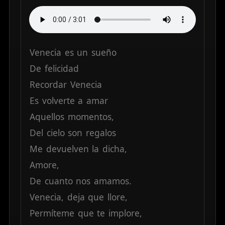
Venecia
es
un
sueño
De
felicidad
Recordar
Venecia
Es
volverte
a
amar
Aquellos
momentos,
Del
cielo
son
regalos
Me
devuelven
la
dicha,
Amore,
De
cuanto
nos
amamos.
Venecia,
deja
que
llore,
Permíteme
que
te
implore,