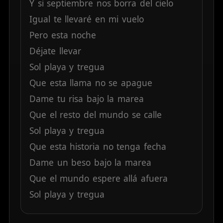
Y
si
septiembre
nos
borra
del
cielo
Igual
te
llevaré
en
mi
vuelo
Pero
esta
noche
Déjate
llevar
Sol
playa
y
tregua
Que
esta
llama
no
se
apague
Dame
tu
risa
bajo
la
marea
Que
el
resto
del
mundo
se
calle
Sol
playa
y
tregua
Que
esta
historia
no
tenga
fecha
Dame
un
beso
bajo
la
marea
Que
el
mundo
espere
allá
afuera
Sol
playa
y
tregua
Que
la
luna
nos
cubra
entera