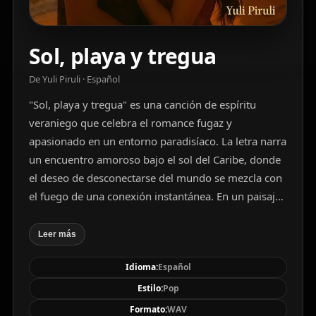
Sol, playa y tregua
De Yuli Piruli · Español
"Sol, playa y tregua" es una canción de espíritu
veraniego que celebra el romance fugaz y
apasionado en un entorno paradisíaco. La letra narra
un encuentro amoroso bajo el sol del Caribe, donde
el deseo de desconectarse del mundo se mezcla con
el fuego de una conexión instantánea. En un paisaje
de playa, mar y atardecer, los protagonistas se
entregan al presente sin planes ni relojes, dejándose
Leer más
llevar por la magia del momento. Con un estribillo
Idioma:
Español
pegajoso y visual, la canción transmite una
sensación de libertad, calor y ternura, evocando el
Estilo:
Pop
deseo de que ese sueño de amor no termine nunca.
Formato:
WAV