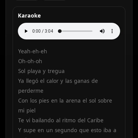
Karaoke
Yeah-eh-eh
Oh-oh-oh
Sol
playa
y
tregua
Ya
llegó
el
calor
y
las
ganas
de
perderme
Con
los
pies
en
la
arena
el
sol
sobre
mi
piel
Te
vi
bailando
al
ritmo
del
Caribe
Y
supe
en
un
segundo
que
esto
iba
a