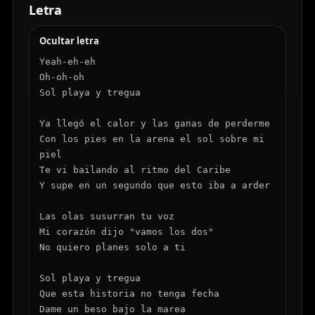
Si
esto
es
un
sueño
que
nunca
se
Letra
muera
Ocultar letra
Si
esto
es
un
sueño
que
nunca
se
Yeah-eh-eh

muera
Oh-oh-oh

Sol playa y tregua

Ya llegó el calor y las ganas de perderme

Con los pies en la arena el sol sobre mi 
piel

Te vi bailando al ritmo del Caribe

Y supe en un segundo que esto iba a arder

Las olas susurran tu voz

Mi corazón dijo "vamos los dos"

No quiero planes solo a ti

Sol playa y tregua

Que esta historia no tenga fecha

Dame un beso bajo la marea
