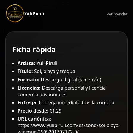
Yuli Piruli
Ver licencias
Ficha rápida
Artista:
Yuli Piruli
Título:
Sol, playa y tregua
Formato:
Descarga digital (sin envío)
Licencias:
Descarga personal y licencia
comercial disponibles
Entrega:
Entrega inmediata tras la compra
Precio desde:
€1.29
URL canónica:
https://www.yulipiruli.com/es/song/sol-playa-
y-tregua-2505201797172-0/