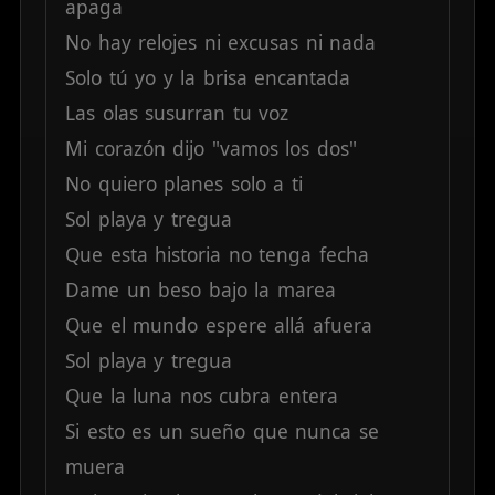
apaga
No
hay
relojes
ni
excusas
ni
nada
Solo
tú
yo
y
la
brisa
encantada
Las
olas
susurran
tu
voz
Mi
corazón
dijo
"vamos
los
dos"
No
quiero
planes
solo
a
ti
Sol
playa
y
tregua
Que
esta
historia
no
tenga
fecha
Dame
un
beso
bajo
la
marea
Que
el
mundo
espere
allá
afuera
Sol
playa
y
tregua
Que
la
luna
nos
cubra
entera
Si
esto
es
un
sueño
que
nunca
se
muera