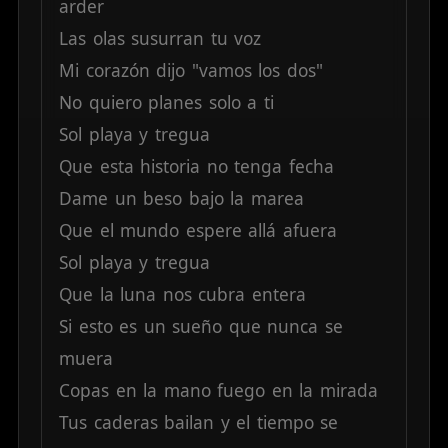
arder
Las
olas
susurran
tu
voz
Mi
corazón
dijo
"vamos
los
dos"
No
quiero
planes
solo
a
ti
Sol
playa
y
tregua
Que
esta
historia
no
tenga
fecha
Dame
un
beso
bajo
la
marea
Que
el
mundo
espere
allá
afuera
Sol
playa
y
tregua
Que
la
luna
nos
cubra
entera
Si
esto
es
un
sueño
que
nunca
se
muera
Copas
en
la
mano
fuego
en
la
mirada
Tus
caderas
bailan
y
el
tiempo
se