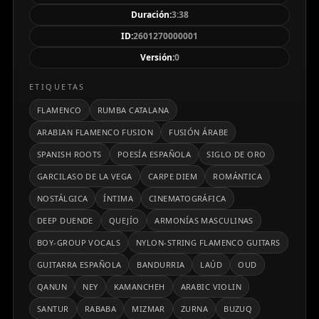
castañuelas, pandereta, riqq, darbuka, daf) y detalles
Duración:
3:38
expresivos como solos de trompeta lírica. La base
ID:
2601270000001
rítmica incorpora un subgrave 808 cálido y
Versión:
0
percusión moderna contenida, con voces masculinas
armonizadas y fraseo de quejío, manteniendo
ETIQUETAS
dinámicas controladas y una calidez terrosa y
FLAMENCO
RUMBA CATALANA
evocadora.
ARABIAN FLAMENCO FUSION
FUSIÓN ÁRABE
SPANISH ROOTS
POESÍA ESPAÑOLA
SIGLO DE ORO
GARCILASO DE LA VEGA
CARPE DIEM
ROMÁNTICA
NOSTÁLGICA
ÍNTIMA
CINEMATOGRÁFICA
DEEP DUENDE
QUEJÍO
ARMONÍAS MASCULINAS
BOY-GROUP VOCALS
NYLON-STRING FLAMENCO GUITARS
GUITARRA ESPAÑOLA
BANDURRIA
LAÚD
OUD
QANUN
NEY
KAMANCHEH
ARABIC VIOLIN
SANTUR
RABABA
MIZMAR
ZURNA
BUZUQ