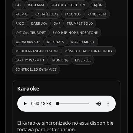
SAZ
BAGLAMA
SHAABI ACCORDION
CAJÓN
PALMAS
CASTAÑUELAS
TACONEO
PANDERETA
RIQQ
DARBUKA
DAF
TRUMPET SOLO
LYRICAL TRUMPET
EMO HIP-HOP UNDERTONE
WARM 808 SUB
AIRY HATS
WORLD MUSIC
MEDITERRANEAN FUSION
MÚSICA TRADICIONAL INDIA
EARTHY WARMTH
HAUNTING
LIVE FEEL
CONTROLLED DYNAMICS
Karaoke
El karaoke sincronizado no esta disponible
todavia para esta cancion.