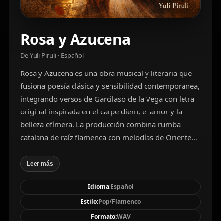
Rosa y Azucena
De Yuli Piruli · Español
Rosa y Azucena es una obra musical y literaria que
fusiona poesía clásica y sensibilidad contemporánea,
integrando versos de Garcilaso de la Vega con letra
original inspirada en el carpe diem, el amor y la
belleza efímera. La producción combina rumba
catalana de raíz flamenca con melodías de Oriente
Medio y matices de música tradicional india, en una
atmósfera íntima y cinematográfica. El arreglo se
Leer más
apoya en guitarras flamencas de cuerdas de nylon,
Idioma:
Español
bandurria y laúd, junto a instrumentos árabes como
oud, qanun, ney y violín oriental, reforzados por
Estilo:
Pop/Flamenco
percusiones orgánicas (cajón, palmas suaves,
Formato:
WAV