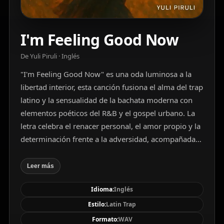
I'm Feeling Good Now
De Yuli Piruli · Inglés
"I'm Feeling Good Now" es una oda luminosa a la
libertad interior, esta canción fusiona el alma del trap
latino y la sensualidad de la bachata moderna con
elementos poéticos del R&B y el gospel urbano. La
letra celebra el renacer personal, el amor propio y la
determinación frente a la adversidad, acompañada
de una producción sofisticada con arreglos de
guitarra flamenca virtuosa, texturas glitch, cuerdas
Leer más
barrocas, percusión latina y melodías románticas. La
Idioma:
Inglés
interpretación vocal masculina transmite emoción
sincera con un tono íntimo y melódico, acompañado
Estilo:
Latin Trap
por armonías dulces y un diseño sonoro envolvente.
Formato:
WAV