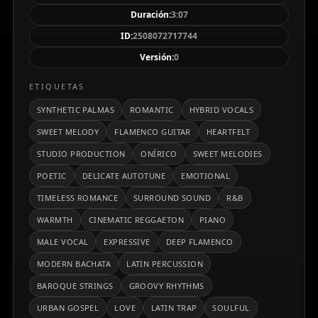
Es una pieza que combina lo moderno y lo
Duración:
3:07
atemporal, con un espíritu cinematográfico y
ID:
2508072717744
profundamente emocional.
Versión:
0
ETIQUETAS
SYNTHETIC PALMAS
ROMANTIC
HYBRID VOCALS
SWEET MELODY
FLAMENCO GUITAR
HEARTFELT
STUDIO PRODUCTION
ONÍRICO
SWEET MELODIES
POETIC
DELICATE AUTOTUNE
EMOTIONAL
TIMELESS ROMANCE
SURROUND SOUND
R&B
WARMTH
CINEMATIC REGGAETON
PIANO
MALE VOCAL
EXPRESSIVE
DEEP FLAMENCO
MODERN BACHATA
LATIN PERCUSSION
BAROQUE STRINGS
GROOVY RHYTHMS
URBAN GOSPEL
LOVE
LATIN TRAP
SOULFUL