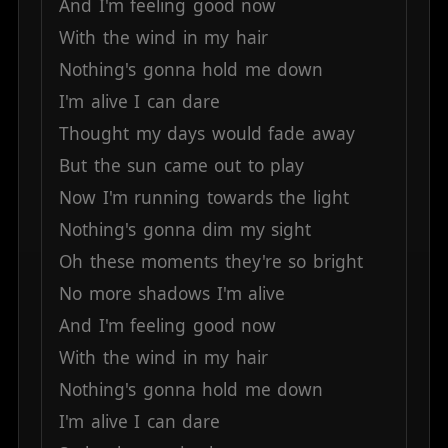
And
I'm
feeling
good
now
With
the
wind
in
my
hair
Nothing's
gonna
hold
me
down
I'm
alive
I
can
dare
Thought
my
days
would
fade
away
But
the
sun
came
out
to
play
Now
I'm
running
towards
the
light
Nothing's
gonna
dim
my
sight
Oh
these
moments
they're
so
bright
No
more
shadows
I'm
alive
And
I'm
feeling
good
now
With
the
wind
in
my
hair
Nothing's
gonna
hold
me
down
I'm
alive
I
can
dare