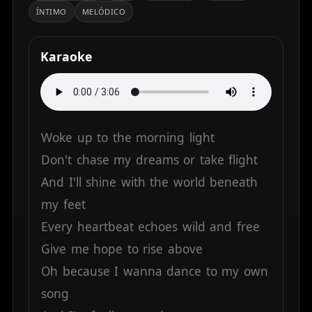
ÍNTIMO
MELÓDICO
Karaoke
Woke
up
to
the
morning
light
Don't
chase
my
dreams
or
take
flight
And
I'll
shine
with
the
world
beneath
my
feet
Every
heartbeat
echoes
wild
and
free
Give
me
hope
to
rise
above
Oh
because
I
wanna
dance
to
my
own
song