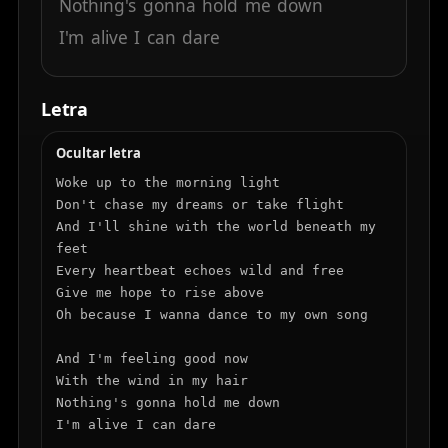
Nothing's
gonna
hold
me
down
I'm
alive
I
can
dare
Letra
Ocultar letra
Woke up to the morning light

Don't chase my dreams or take flight

And I'll shine with the world beneath my 
feet

Every heartbeat echoes wild and free

Give me hope to rise above

Oh because I wanna dance to my own song

And I'm feeling good now

With the wind in my hair

Nothing's gonna hold me down

I'm alive I can dare
