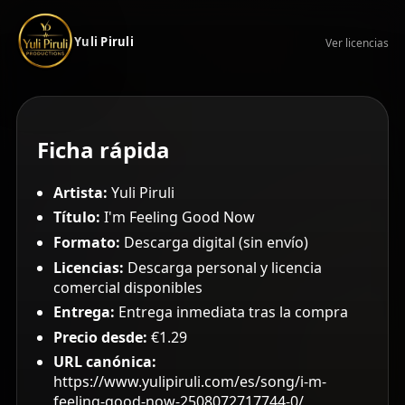
Yuli Piruli
Ver licencias
Ficha rápida
Artista:
Yuli Piruli
Título:
I'm Feeling Good Now
Formato:
Descarga digital (sin envío)
Licencias:
Descarga personal y licencia
comercial disponibles
Entrega:
Entrega inmediata tras la compra
Precio desde:
€1.29
URL canónica:
https://www.yulipiruli.com/es/song/i-m-
feeling-good-now-2508072717744-0/