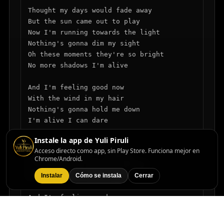
Thought my days would fade away

But the sun came out to play

Now I'm running towards the light

Nothing's gonna dim my sight

Oh these moments they're so bright

No more shadows I'm alive

And I'm feeling good now

With the wind in my hair

Nothing's gonna hold me down

I'm alive I can dare

Instale la app de Yuli Piruli
So let the music play on

Acceso directo como app, sin Play Store. Funciona mejor en
With every step I'm reborn

Chrome/Android.
I'll take this joy and embrace

Forever run in this space

Instalar
Cómo se instala
Cerrar
And I'm feeling good now

With the wind in my hair

Nothing's gonna hold me down
