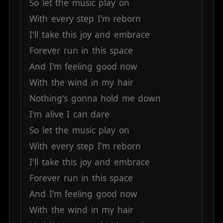
So
let
the
music
play
on
With
every
step
I'm
reborn
I'll
take
this
joy
and
embrace
Forever
run
in
this
space
And
I'm
feeling
good
now
With
the
wind
in
my
hair
Nothing's
gonna
hold
me
down
I'm
alive
I
can
dare
So
let
the
music
play
on
With
every
step
I'm
reborn
I'll
take
this
joy
and
embrace
Forever
run
in
this
space
And
I'm
feeling
good
now
With
the
wind
in
my
hair