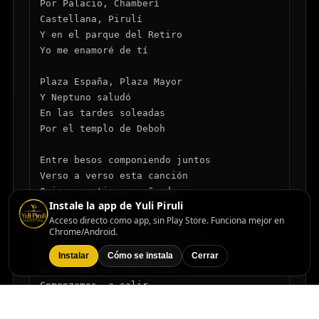
Por Palacio, Chamberí

Castellana, Pirulí

Y en el parque del Retiro

Yo me enamoré de tí

Plaza España, Plaza Mayor

Y Neptuno saludó

En las tardes soleadas

Por el templo de Deboh

Entre besos componiendo juntos

Verso a verso esta canción

Quiero continuar soñando

Instale la app de Yuli Piruli
Por la villa con tu amor

Acceso directo como app, sin Play Store. Funciona mejor en
Chrome/Android.
Tuve un sueño, fue en Madrid

Tu sonrisa, para mí

Instalar
Cómo se instala
Cerrar
De la mano por las calles

Comenzamos, a salir

La Cibeles, nos unió
