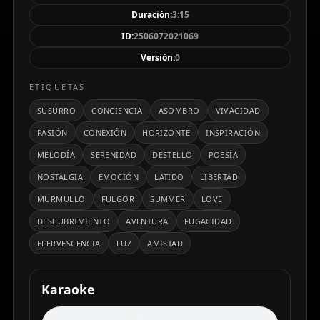
cinematográfica de Madrid como el escenario
Duración:
3:15
perfecto de una historia de amor.
ID:
2506072021069
Versión:
0
ETIQUETAS
SUSURRO
CONCIENCIA
ASOMBRO
VIVACIDAD
PASIÓN
CONEXIÓN
HORIZONTE
INSPIRACIÓN
MELODÍA
SERENIDAD
DESTELLO
POESÍA
NOSTALGIA
EMOCIÓN
LATIDO
LIBERTAD
MURMULLO
FULGOR
SUMMER
LOVE
DESCUBRIMIENTO
AVENTURA
FUGACIDAD
EFERVESCENCIA
LUZ
AMISTAD
Karaoke