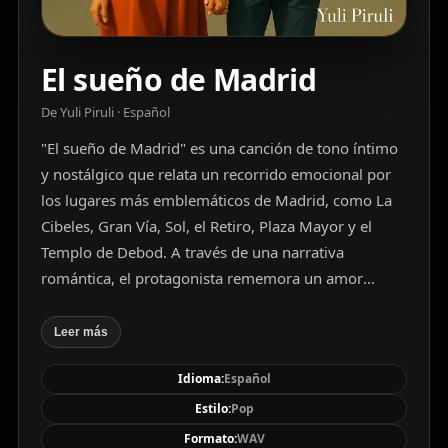
El sueño de Madrid
De Yuli Piruli · Español
"El sueño de Madrid" es una canción de tono íntimo
y nostálgico que relata un recorrido emocional por
los lugares más emblemáticos de Madrid, como La
Cibeles, Gran Vía, Sol, el Retiro, Plaza Mayor y el
Templo de Debod. A través de una narrativa
romántica, el protagonista rememora un amor
vivido en la ciudad, describiendo paseos de la mano,
besos y momentos compartidos. La letra fusiona el
Leer más
costumbrismo madrileño con un sentimiento
Idioma:
Español
universal de amor y pertenencia. Escrita con un
lenguaje sencillo pero cargado de emoción, la
Estilo:
Pop
canción transmite una visión idealizada y
Formato:
WAV