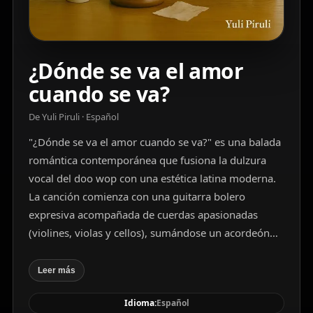
¿Dónde se va el amor
cuando se va?
De Yuli Piruli · Español
"¿Dónde se va el amor cuando se va?" es una balada
romántica contemporánea que fusiona la dulzura
vocal del doo wop con una estética latina moderna.
La canción comienza con una guitarra bolero
expresiva acompañada de cuerdas apasionadas
(violines, violas y cellos), sumándose un acordeón
suave y guitarras españolas cálidas. Evoluciona hacia
una base rítmica de bachata con bongós y güira,
Leer más
integrando palmas flamencas y rasgueos ágiles que
Idioma:
Español
elevan el estribillo con alma, manteniendo siempre