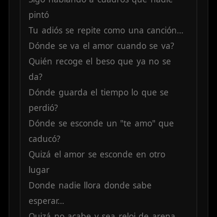
pintó
Tu
adiós
se
repite
como
una
canción…
Dónde
se
va
el
amor
cuando
se
va?
Quién
recoge
el
beso
que
ya
no
se
da?
Dónde
guarda
el
tiempo
lo
que
se
perdió?
Dónde
se
esconde
un
"te
amo"
que
caducó?
Quizá
el
amor
se
esconde
en
otro
lugar
Donde
nadie
llora
donde
sabe
esperar…
Quizá
no
acabe
y
sea
reloj
de
arena