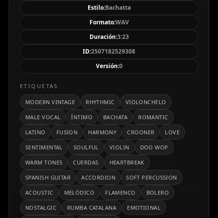
la melodía y la ternura. La letra habla de la ausencia,
Estilo:
Bachatta
la memoria del amor perdido y la esperanza en el
Formato:
WAV
reencuentro, envuelta en una atmósfera nostálgica y
Duración:
3:23
emotiva.
ID:
2507182529308
Versión:
0
ETIQUETAS
MODERN VINTAGE
RHYTHMIC
VIOLONCHELO
MALE VOCAL
ÍNTIMO
BACHATA
ROMANTIC
LATINO
FUSION
HARMONY
CROONER
LOVE
SENTIMENTAL
SOULFUL
VIOLIN
DOO WOP
WARM TONES
CUERDAS
HEARTBREAK
SPANISH GUITAR
ACCORDION
SOFT PERCUSSION
ACOUSTIC
MELÓDICO
FLAMENCO
BOLERO
NOSTALGIC
RUMBA CATALANA
EMOTIONAL