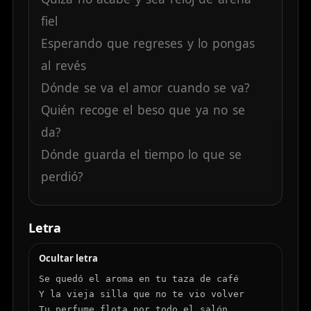
fiel
Esperando
que
regreses
y
lo
pongas
al
revés
Dónde
se
va
el
amor
cuando
se
va?
Quién
recoge
el
beso
que
ya
no
se
da?
Dónde
guarda
el
tiempo
lo
que
se
perdió?
Dónde
se
esconde
un
"te
amo"
que
caducó?
Letra
Ocultar letra
Se quedó el aroma en tu taza de café

Y la vieja silla que no te vio volver

Tu perfume flota por todo el salón
