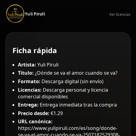
Yuli Piruli
Ver licencias
Ficha rápida
Artista:
Yuli Piruli
Título:
¿Dónde se va el amor cuando se va?
Formato:
Descarga digital (sin envío)
Licencias:
Descarga personal y licencia
comercial disponibles
Entrega:
Entrega inmediata tras la compra
Precio desde:
€1.29
URL canónica:
https://www.yulipiruli.com/es/song/donde-
se-va-el-amor-cuando-se-va-2507182529308-