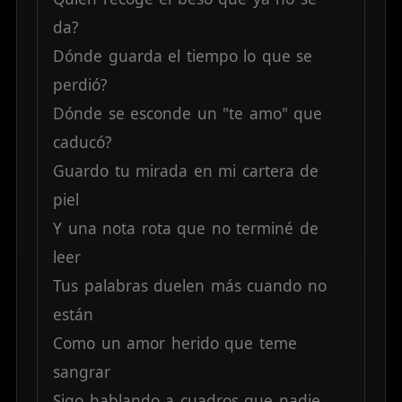
da?
Dónde
guarda
el
tiempo
lo
que
se
perdió?
Dónde
se
esconde
un
"te
amo"
que
caducó?
Guardo
tu
mirada
en
mi
cartera
de
piel
Y
una
nota
rota
que
no
terminé
de
leer
Tus
palabras
duelen
más
cuando
no
están
Como
un
amor
herido
que
teme
sangrar
Sigo
hablando
a
cuadros
que
nadie