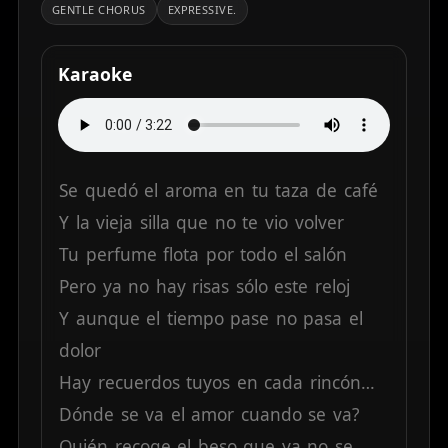
GENTLE CHORUS
EXPRESSIVE.
Karaoke
Se
quedó
el
aroma
en
tu
taza
de
café
Y
la
vieja
silla
que
no
te
vio
volver
Tu
perfume
flota
por
todo
el
salón
Pero
ya
no
hay
risas
sólo
este
reloj
Y
aunque
el
tiempo
pase
no
pasa
el
dolor
Hay
recuerdos
tuyos
en
cada
rincón…
Dónde
se
va
el
amor
cuando
se
va?
Quién
recoge
el
beso
que
ya
no
se