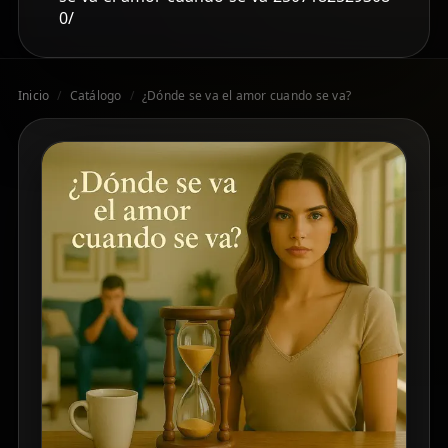
0/
Inicio
/
Catálogo
/
¿Dónde se va el amor cuando se va?