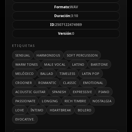
envolvente de la composición. Una pieza ideal para
Formato:
WAV
quienes buscan una experiencia musical profunda y
Duración:
3:10
cautivadora en el género latino.
ID:
2507122474989
Versión:
0
ETIQUETAS
SENSUAL
HARMONIOUS
SOFT PERCUSSION
WARM TONES
MALE VOCAL
LATINO
BARITONE
MELÓDICO
BALLAD
TIMELESS
LATIN POP
CROONER
ROMANTIC
CLASSIC
EMOTIONAL
ACOUSTIC GUITAR
SPANISH
EXPRESSIVE
PIANO
PASSIONATE
LONGING
RICH TIMBRE
NOSTALGIA
LOVE
ÍNTIMO
HEARTBREAK
BOLERO
EVOCATIVE.