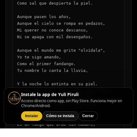
Como sal que despierta la piel.

Aunque pasen los años,

Aunque el cielo se rompa en pedazos,

Mi querer no conoce descanso,

Ni se apaga con mil desengaños.

Aunque el mundo me grite "olvídala",

Yo te sigo amando,

Como el primer fandango.

Tu nombre lo canta la lluvia,

Y la noche lo entinta en su piel.

No hay distancia que enfríe esta llama,

Instale la app de Yuli Piruli
Ni un adiós que me borre tu ser.

Acceso directo como app, sin Play Store. Funciona mejor en
Tú me diste el sentido más hondo,

Chrome/Android.
Instalar
Cómo se instala
Cerrar
De un amor que no sabe ceder.

Es un fuego que arde sin nombre,

Aunque duela volverlo a prender.
