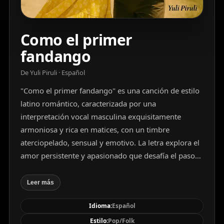
Como el primer
fandango
De Yuli Piruli · Español
"Como el primer fandango" es una canción de estilo
latino romántico, caracterizada por una
interpretación vocal masculina exquisitamente
armoniosa y rica en matices, con un timbre
aterciopelado, sensual y emotivo. La letra explora el
amor persistente y apasionado que desafía el paso
del tiempo y la distancia, evocando nostalgia, deseo
y resiliencia emocional. La melodía está modulada
Leer más
con elegancia y control, resaltando la intensidad de
Idioma:
Español
los sentimientos en cada estribillo, mientras la
instrumentación apoya la atmósfera cálida y
Estilo:
Pop/Folk