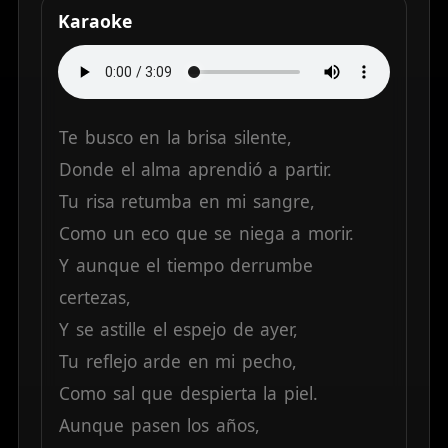
Karaoke
Te
busco
en
la
brisa
silente,
Donde
el
alma
aprendió
a
partir.
Tu
risa
retumba
en
mi
sangre,
Como
un
eco
que
se
niega
a
morir.
Y
aunque
el
tiempo
derrumbe
certezas,
Y
se
astille
el
espejo
de
ayer,
Tu
reflejo
arde
en
mi
pecho,
Como
sal
que
despierta
la
piel.
Aunque
pasen
los
años,