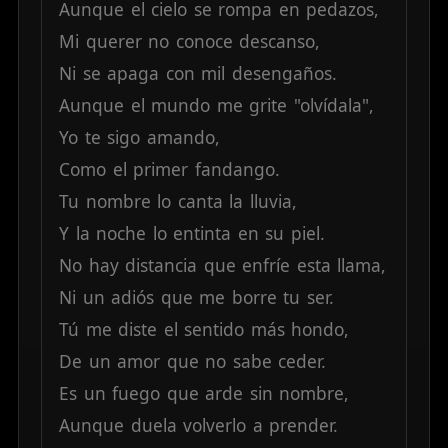
Aunque
el
cielo
se
rompa
en
pedazos,
Mi
querer
no
conoce
descanso,
Ni
se
apaga
con
mil
desengaños.
Aunque
el
mundo
me
grite
"olvídala",
Yo
te
sigo
amando,
Como
el
primer
fandango.
Tu
nombre
lo
canta
la
lluvia,
Y
la
noche
lo
entinta
en
su
piel.
No
hay
distancia
que
enfríe
esta
llama,
Ni
un
adiós
que
me
borre
tu
ser.
Tú
me
diste
el
sentido
más
hondo,
De
un
amor
que
no
sabe
ceder.
Es
un
fuego
que
arde
sin
nombre,
Aunque
duela
volverlo
a
prender.