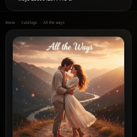
Inicio
/
Catálogo
/
All the ways