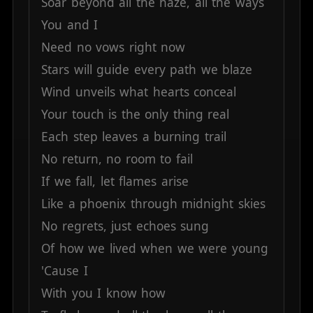
Soar
beyond
all
the
haze,
all
the
ways
You
and
I
Need
no
vows
right
now
Stars
will
guide
every
path
we
blaze
Wind
unveils
what
hearts
conceal
Your
touch
is
the
only
thing
real
Each
step
leaves
a
burning
trail
No
return,
no
room
to
fail
If
we
fall,
let
flames
arise
Like
a
phoenix
through
midnight
skies
No
regrets,
just
echoes
sung
Of
how
we
lived
when
we
were
young
'Cause
I
With
you
I
know
how