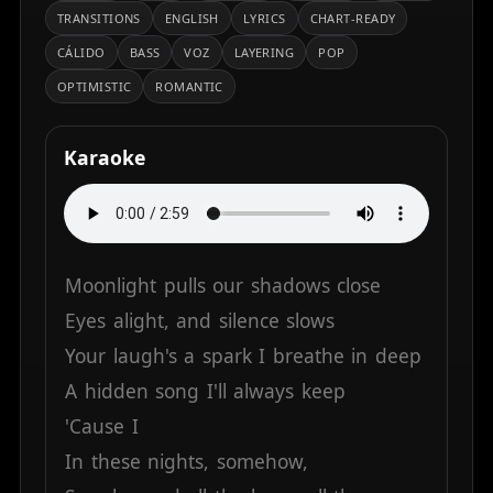
TRANSITIONS
ENGLISH
LYRICS
CHART-READY
CÁLIDO
BASS
VOZ
LAYERING
POP
OPTIMISTIC
ROMANTIC
Karaoke
Moonlight
pulls
our
shadows
close
Eyes
alight,
and
silence
slows
Your
laugh's
a
spark
I
breathe
in
deep
A
hidden
song
I'll
always
keep
'Cause
I
In
these
nights,
somehow,