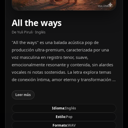
All the ways
De Yuli Piruli · Inglés
"All the ways" es una balada acústica pop de
producción ultra-premium, caracterizada por una
voz masculina en registro tenor, suave,
emocionalmente resonante y contenida, sin alardes
vocales ni notas sostenidas. La letra explora temas
de conexión íntima, amor eterno y transformación a
través de metáforas naturales como la luz de la luna,
el fuego y el viento. La producción incorpora
Leer más
guitarras acústicas cristalinas, bajo analógico cálido
Idioma:
Inglés
y batería en vivo meticulosamente grabada,
logrando una atmósfera cinematográfica, envolvente
Estilo:
Pop
y luminosa. La mezcla cuida cada detalle con
Formato:
WAV