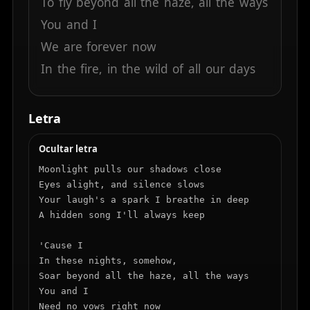
To
fly
beyond
all
the
haze,
all
the
ways
You
and
I
We
are
forever
now
In
the
fire,
in
the
wild
of
all
our
days
Letra
Ocultar letra
Moonlight pulls our shadows close

Eyes alight, and silence slows

Your laugh's a spark I breathe in deep

A hidden song I'll always keep

'Cause I

In these nights, somehow,

Soar beyond all the haze, all the ways

You and I

Need no vows right now
