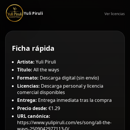
Yuli Piruli
Ver licencias
Ficha rápida
Artista:
Yuli Piruli
Título:
All the ways
Formato:
Descarga digital (sin envío)
Licencias:
Descarga personal y licencia
comercial disponibles
Entrega:
Entrega inmediata tras la compra
Precio desde:
€1.29
URL canónica:
https://www.yulipiruli.com/es/song/all-the-
ways-2509042977113-0/