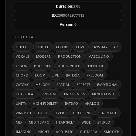
precisión audiófila: imagen estéreo amplia,
Duración:
3:00
reverberaciones ambientales sutiles y una
ID:
2509042977113
progresión armónica hipnótica. Ideal para
Versión:
0
audiencias globales que buscan una experiencia
emocional refinada.
ETIQUETAS
OULFUL
SUBTLE
AD-LIBS
LOVE
CRYSTAL-CLEAR
VOCALS
MODERN
PRODUCTION
MASCULINO
TENOR
POLISHED
AUDIOPHILE
HYPNOTIC
CHORD
LOOP
LIVE
BATERÍA
FREEDOM
CATCHY
MELODY
SPATIAL
EFFECTS
EMOTIONAL
HEARTBEAT
PRISTINE
BRIGHTNESS
MINIMALISTIC
UNITY
HIGH-FIDELITY
ÍNTIMO
ANALOG
WARMTH
LUSH
REVERB
UPLIFTING
CINEMATIC
MIX
MID-TEMPO
HEARTFELT
WIDE
STEREO
IMAGING
NIGHT
ACOUSTIC
GUITARRA
SMOOTH