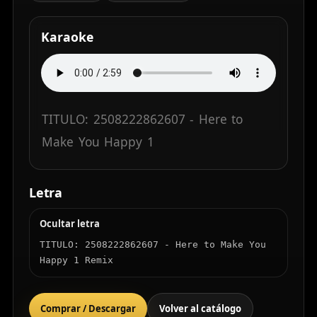
Karaoke
TITULO:
2508222862607
-
Here
to
Make
You
Happy
1
Letra
Ocultar letra
TITULO: 2508222862607 - Here to Make You 
Happy 1 Remix
Comprar / Descargar
Volver al catálogo