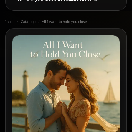
Inicio
/
Catálogo
/
All I want to hold you close