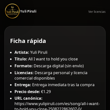
Yuli Piruli
Ver licencias
Ficha rápida
Artista:
Yuli Piruli
Título:
All I want to hold you close
Formato:
Descarga digital (sin envío)
Licencias:
Descarga personal y licencia
comercial disponibles
Entrega:
Entrega inmediata tras la compra
Precio desde:
€1.29
URL canónica:
https://www.yulipiruli.com/es/song/all-i-want-
to-hold-you-close-2508222862607-0/