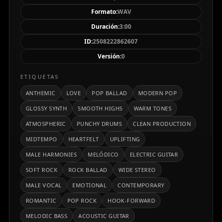
y definidos, agudos suaves y aéreos, y una
Formato:
WAV
masterización transparente, sin clipping ni ruido
Duración:
3:00
perceptible.La letra transmite un mensaje de amor
ID:
2508222862607
incondicional, unión y esperanza en medio de la
Versión:
0
adversidad, con imágenes poéticas de naturaleza, luz
y refugio emocional. Se combina la intimidad de
ETIQUETAS
versos suaves con la fuerza emocional de los coros,
ANTHEMIC
LOVE
POP BALLAD
MODERN POP
en un tempo entre 104–116 BPM, con un tono
GLOSSY SYNTH
SMOOTH HIGHS
WARM TONES
templado, cálido y emotivo.Es una obra que
ATMOSPHERIC
PUNCHY DRUMS
CLEAN PRODUCTION
equilibra sensibilidad romántica y energía moderna,
ideal para un público amante del pop-rock melódico
MIDTEMPO
HEARTFELT
UPLIFTING
contemporáneo con producción pulida y
MALE HARMONIES
MELÓDICO
ELECTRIC GUITAR
emocionalmente envolvente.
SOFT ROCK
ROCK BALLAD
WIDE STEREO
MALE VOCAL
EMOTIONAL
CONTEMPORARY
ROMANTIC
POP ROCK
HOOK-FORWARD
MELODIC BASS
ACOUSTIC GUITAR