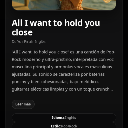
All I want to hold you
close
De Yuli Piruli · Inglés
“All I want: to hold you close” es una canción de Pop-
Rock moderno y ultra-pristino, interpretada con voz
masculina principal y armonías vocales masculinas
ajustadas. Su sonido se caracteriza por baterías
punchy y bien cohesionadas, bajo melódico,
guitarras eléctricas limpias y con un toque crunch
equilibradas con acústicas, junto a sutiles capas de
sintetizador brillante que aportan atmósfera. La
Leer más
producción está diseñada con un enfoque hook-
Idioma:
Inglés
forward, coros amplios y memorables, escenario
estéreo ultra-ancho y seguro en mono, bajos sólidos
Estilo:
Pop/Rock