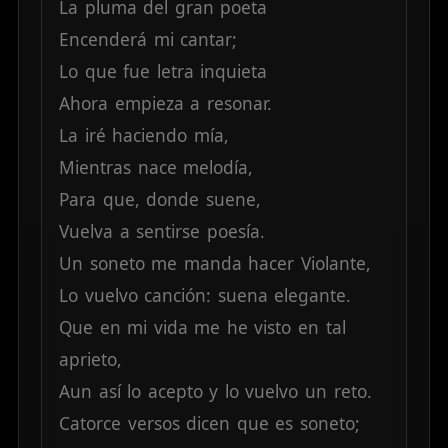
La
pluma
del
gran
poeta
Encenderá
mi
cantar;
Lo
que
fue
letra
inquieta
Ahora
empieza
a
resonar.
La
iré
haciendo
mía,
Mientras
nace
melodía,
Para
que,
donde
suene,
Vuelva
a
sentirse
poesía.
Un
soneto
me
manda
hacer
Violante,
Lo
vuelvo
canción:
suena
elegante.
Que
en
mi
vida
me
he
visto
en
tal
aprieto,
Aun
así
lo
acepto
y
lo
vuelvo
un
reto.
Catorce
versos
dicen
que
es
soneto;