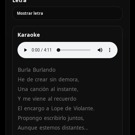
Mostrar letra
Karaoke
Burla
Burlando
He
de
crear
sin
demora,
Una
canción
al
instante,
Y
me
viene
al
recuerdo
El
encargo
a
Lope
de
Violante.
Propongo
escribirlo
juntos,
Aunque
estemos
distantes…