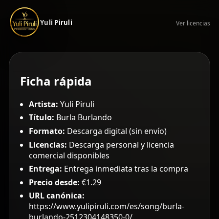
Yuli Piruli
Ver licencias
Ficha rápida
Artista:
Yuli Piruli
Título:
Burla Burlando
Formato:
Descarga digital (sin envío)
Licencias:
Descarga personal y licencia
comercial disponibles
Entrega:
Entrega inmediata tras la compra
Precio desde:
€1.29
URL canónica:
https://www.yulipiruli.com/es/song/burla-
burlando-2512304148350-0/