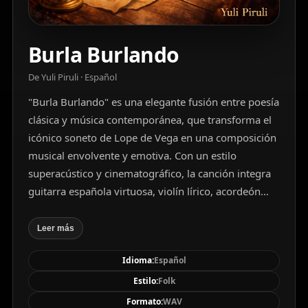
Burla Burlando
De Yuli Piruli · Español
"Burla Burlando" es una elegante fusión entre poesía
clásica y música contemporánea, que transforma el
icónico soneto de Lope de Vega en una composición
musical envolvente y emotiva. Con un estilo
superacústico y cinematográfico, la canción integra
guitarra española virtuosa, violín lírico, acordeón
melancólico y cello cálido, todo al servicio de una
interpretación vocal duende íntima y expresiva. Esta
Leer más
pieza neoflamenca rinde homenaje a la estructura
Idioma:
Español
del soneto, manteniendo su métrica mientras la
transforma en melodía, ritmo y emoción. Un canto
Estilo:
Folk
que conecta siglos a través de la música, con una
Formato:
WAV