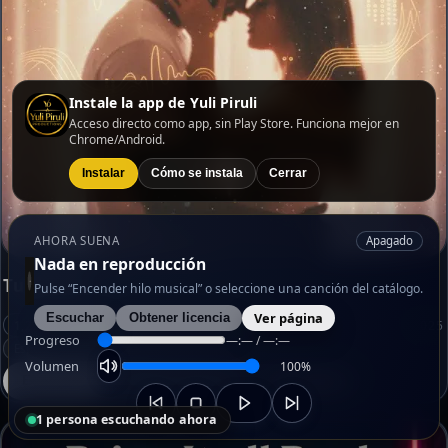
Instale la app de Yuli Piruli
Acceso directo como app, sin Play Store. Funciona mejor en
Chrome/Android.
Instalar
Cómo se instala
Cerrar
Apagado
AHORA SUENA
Nada en reproducción
Tu caricia
Pulse “Encender hilo musical” o seleccione una canción del catálogo.
Ver página
Escuchar
Obtener licencia
1,29 € · DESCARGA PARA USO PERSONAL
2025
Progreso
—:— / —:—
Español
Pop
Volumen
100%
Ver página
Escuchar
Obtener licencia
1 persona escuchando ahora