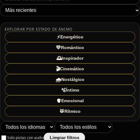
EXPLORAR POR ESTADO DE ÁNIMO
⚡
Energético
💛
Romántico
🌅
Inspirador
🎬
Cinemático
🌧️
Nostálgico
🫧
Íntimo
🫀
Emocional
🥁
Rítmico
Solo pistas con audio
Limpiar filtros